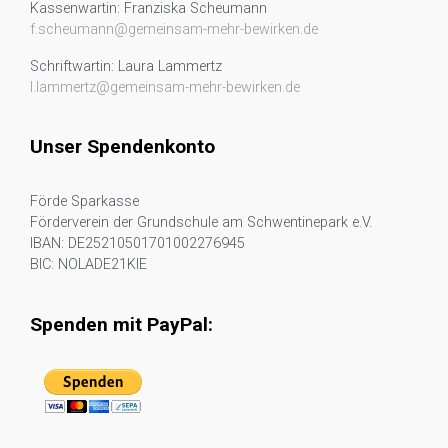
Kassenwartin: Franziska Scheumann
f.scheumann@gemeinsam-mehr-bewirken.de
Schriftwartin: Laura Lammertz
l.lammertz@gemeinsam-mehr-bewirken.de
Unser Spendenkonto
Förde Sparkasse
Förderverein der Grundschule am Schwentinepark e.V.
IBAN: DE25210501701002276945
BIC: NOLADE21KIE
Spenden mit PayPal: