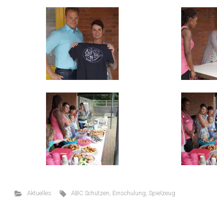
Aktuelles
ABC Schützen
,
Einschulung
,
Spielzeug