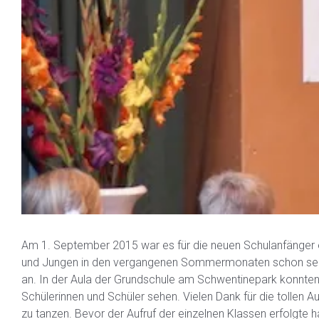
Am 1. September 2015 war es für die neuen Schulanfänger e
und Jungen in den vergangenen Sommermonaten schon sehn
an. In der Aula der Grundschule am Schwentinepark konnten
Schülerinnen und Schüler sehen. Vielen Dank für die tollen 
zu tanzen. Bevor der Aufruf der einzelnen Klassen erfolgte 