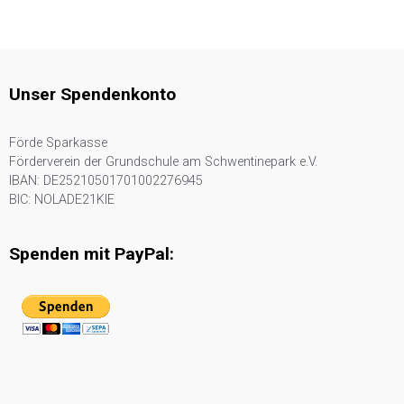
Unser Spendenkonto
Förde Sparkasse
Förderverein der Grundschule am Schwentinepark e.V.
IBAN: DE25210501701002276945
BIC: NOLADE21KIE
Spenden mit PayPal: