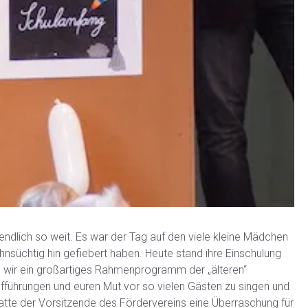
ndlich so weit. Es war der Tag auf den viele kleine Mädchen
süchtig hin gefiebert haben.
Heute stand ihre Einschulung
 wir ein großartiges Rahmenprogramm der „älteren“
Aufführungen und euren Mut vor so vielen Gästen zu singen und
hatte der Vorsitzende des Fördervereins eine Überraschung für