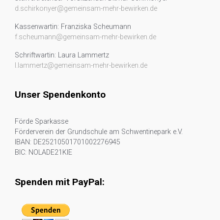
d.schirkonyer@gemeinsam-mehr-bewirken.de
Kassenwartin: Franziska Scheumann
f.scheumann@gemeinsam-mehr-bewirken.de
Schriftwartin: Laura Lammertz
l.lammertz@gemeinsam-mehr-bewirken.de
Unser Spendenkonto
Förde Sparkasse
Förderverein der Grundschule am Schwentinepark e.V.
IBAN: DE25210501701002276945
BIC: NOLADE21KIE
Spenden mit PayPal: