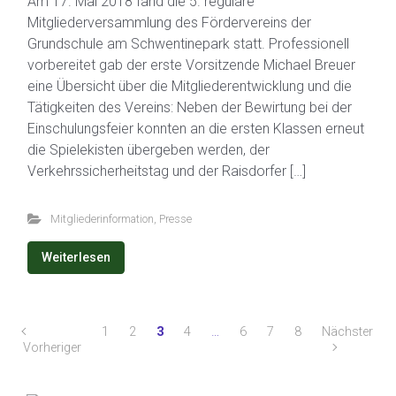
Am 17. Mai 2018 fand die 5. reguläre
Mitgliederversammlung des Fördervereins der
Grundschule am Schwentinepark statt. Professionell
vorbereitet gab der erste Vorsitzende Michael Breuer
eine Übersicht über die Mitgliederentwicklung und die
Tätigkeiten des Vereins: Neben der Bewirtung bei der
Einschulungsfeier konnten an die ersten Klassen erneut
die Spielekisten übergeben werden, der
Verkehrssicherheitstag und der Raisdorfer […]
Mitgliederinformation
,
Presse
Weiterlesen
1
2
3
4
…
6
7
8
Nächster
Vorheriger