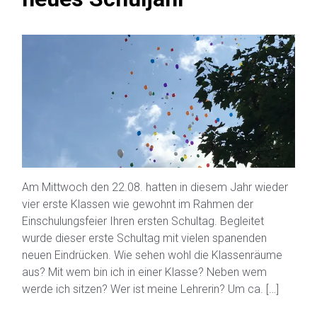
Am Mittwoch den 22.08. hatten in diesem Jahr wieder
vier erste Klassen wie gewohnt im Rahmen der
Einschulungsfeier Ihren ersten Schultag. Begleitet
wurde dieser erste Schultag mit vielen spanenden
neuen Eindrücken. Wie sehen wohl die Klassenräume
aus? Mit wem bin ich in einer Klasse? Neben wem
werde ich sitzen? Wer ist meine Lehrerin? Um ca. […]